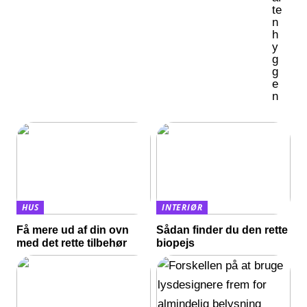
te
n
h
y
g
g
e
n
HUS
INTERIØR
Få mere ud af din ovn
Sådan finder du den rette
med det rette tilbehør
biopejs