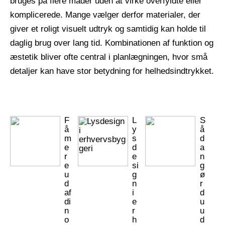
bruges på flere måder uden at virke overfyldte eller
komplicerede. Mange vælger derfor materialer, der
giver et roligt visuelt udtryk og samtidig kan holde til
daglig brug over lang tid. Kombinationen af funktion og
æstetik bliver ofte central i planlægningen, hvor små
detaljer kan have stor betydning for helhedsindtrykket.
F
L
S
å
y
å
m
s
d
e
d
a
r
e
n
e
si
g
u
g
ø
d
n
r
af
i
d
di
e
u
n
r
u
o
h
d