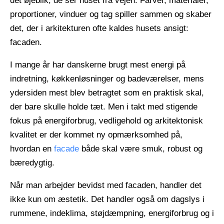
det øjeblik, de ser huset fra vejen. Farver, materialer,
proportioner, vinduer og tag spiller sammen og skaber
det, der i arkitekturen ofte kaldes husets ansigt:
facaden.
​ ​
I mange år har danskerne brugt mest energi på
indretning, køkkenløsninger og badeværelser, mens
ydersiden mest blev betragtet som en praktisk skal,
der bare skulle holde tæt. Men i takt med stigende
fokus på energiforbrug, vedligehold og arkitektonisk
kvalitet er der kommet ny opmærksomhed på,
hvordan en
facade
både skal være smuk, robust og
bæredygtig.
​ ​
Når man arbejder bevidst med facaden, handler det
ikke kun om æstetik. Det handler også om dagslys i
rummene, indeklima, støjdæmpning, energiforbrug og i