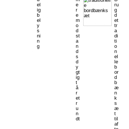
el
e
ru
ig
r
g
b
e
d
el
m
et
y
o
tr
s
d
a
ni
st
di
n
a
ti
g
n
o
d
n
s
el
d
le
y
b
gt
or
ig
d
t
b
å
æ
r
n
et
k
r
s
u
æ
n
t
dt
til
af