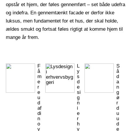
opstår et hjem, der føles gennemført – set både udefra
og indefra. En gennemtænkt facade er derfor ikke
luksus, men fundamentet for et hus, der skal holde,
ældes smukt og fortsat føles rigtigt at komme hjem til
mange år frem.
F
L
S
å
y
å
m
s
d
e
d
a
r
e
n
e
si
g
u
g
ø
d
n
r
af
i
d
di
e
u
n
r
u
o
h
d
v
v
e