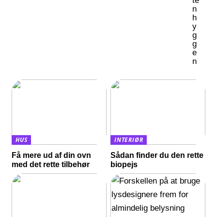
te
n
h
y
g
g
e
n
HUS
INTERIØR
Få mere ud af din ovn
Sådan finder du den rette
med det rette tilbehør
biopejs