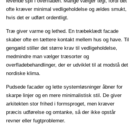
levende spil i overfladen. Mange vælger tegl, fordi det
ofte kræver minimal vedligeholdelse og ældes smukt,
hvis det er udført ordentligt.
​ ​
Træ giver varme og lethed. En træbeklædt facade
skaber ofte en tættere kontakt mellem hus og have. Til
gengæld stiller det større krav til vedligeholdelse,
medmindre man vælger træsorter og
overfladebehandlinger, der er udviklet til at modstå det
nordiske klima.
​ ​
Pudsede facader og lette systemløsninger åbner for
skarpe linjer og en mere minimalistisk stil. De giver
arkitekten stor frihed i formsproget, men kræver
præcis udførelse og omtanke, så der ikke opstår
revner eller fugtproblemer.