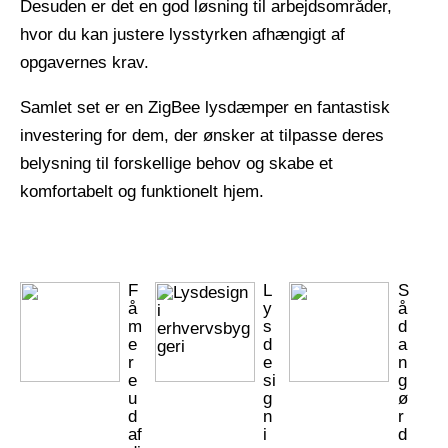
Desuden er det en god løsning til arbejdsområder,
hvor du kan justere lysstyrken afhængigt af
opgavernes krav.
Samlet set er en ZigBee lysdæmper en fantastisk
investering for dem, der ønsker at tilpasse deres
belysning til forskellige behov og skabe et
komfortabelt og funktionelt hjem.
F
L
S
å
y
å
m
s
d
e
d
a
r
e
n
e
si
g
u
g
ø
d
n
r
af
i
d