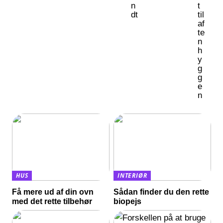
n
t
dt
til
af
te
n
h
y
g
g
e
n
HUS
INTERIØR
Få mere ud af din ovn
Sådan finder du den rette
med det rette tilbehør
biopejs