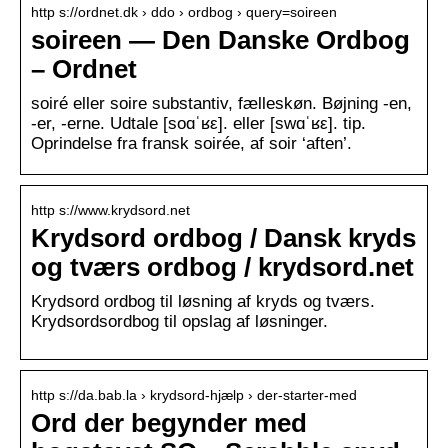
http s://ordnet.dk › ddo › ordbog › query=soireen
soireen — Den Danske Ordbog
– Ordnet
soiré eller soire substantiv, fælleskøn. Bøjning -en,
-er, -erne. Udtale [soɑˈʁε]. eller [swɑˈʁε]. tip.
Oprindelse fra fransk soirée, af soir ‘aften’.
http s://www.krydsord.net
Krydsord ordbog / Dansk kryds
og tværs ordbog / krydsord.net
Krydsord ordbog til løsning af kryds og tværs.
Krydsordsordbog til opslag af løsninger.
http s://da.bab.la › krydsord-hjælp › der-starter-med
Ord der begynder med