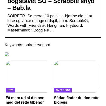
bogstavet SO – Scrabble snyd
– Bab.la
SOIREER. Se mere. 10 point … hjælpe dig til at
løse og vince mange ordspil, som: Scrabble®;
Words with Friends®; Hangman; krydsord;
Mastermind®; Boggle® …
Keywords: soire krydsord
HUS
INTERIØR
Få mere ud af din ovn
Sådan finder du den rette
med det rette tilbehør
biopejs