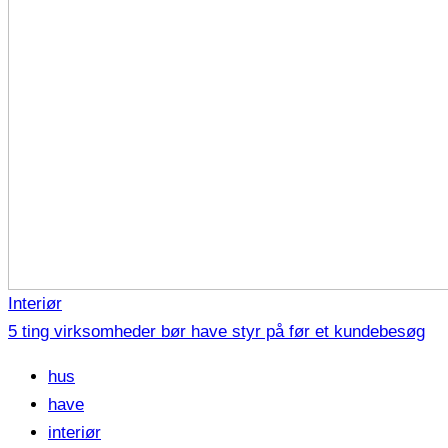
Interiør
5 ting virksomheder bør have styr på før et kundebesøg
hus
have
interiør