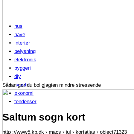
hus
have
interiør
belysning
elektronik
byggeri
diy
livsstil
Sådan gør du boligjagten mindre stressende
økonomi
tendenser
Saltum sogn kort
http ://www5.kb.dk › maps › jul › kortatlas › object71323