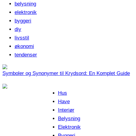
belysning
elektronik
byggeri
diy
livsstil
økonomi
tendenser
Symboler og Synonymer til Krydsord: En Komplet Guide
Hus
Have
Interiør
Belysning
Elektronik
Byggeri