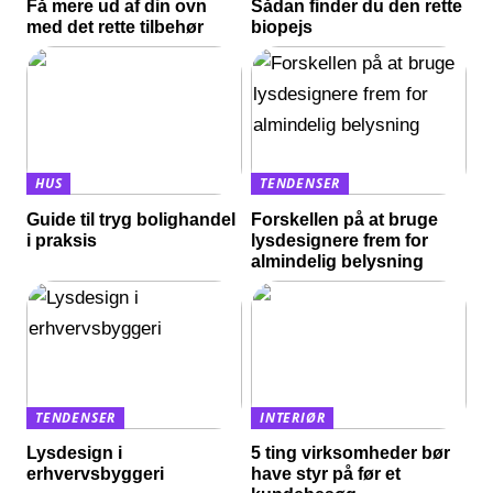
Få mere ud af din ovn
Sådan finder du den rette
med det rette tilbehør
biopejs
HUS
TENDENSER
Guide til tryg bolighandel
Forskellen på at bruge
i praksis
lysdesignere frem for
almindelig belysning
TENDENSER
INTERIØR
Lysdesign i
5 ting virksomheder bør
erhvervsbyggeri
have styr på før et