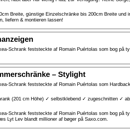
0cm Breite, günstige Einzelschränke bis 200cm Breite und i
 liefern & montieren lassen!
inanzeigen
Ikea-Schrank feststeckte af Romain Puértolas som bog på t
immerschränke – Stylight
 Ikea-Schrank feststeckte af Romain Puértolas som Hardbac
chrank (201 cm Höhe) ✓ selbstklebend ✓ zugeschnitten ✓ a
Ikea-Schrank feststeckte af Romain Puértolas som bog på t
æs Lyt Lev blandt millioner af bøger på Saxo.com.