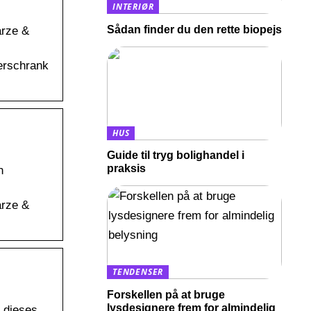
INTERIØR
Sådan finder du den rette biopejs
arze &
derschrank
HUS
Guide til tryg bolighandel i
praksis
n
arze &
TENDENSER
Forskellen på at bruge
lysdesignere frem for almindelig
 dieses