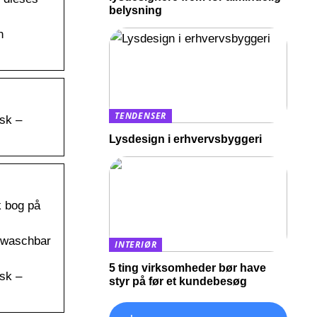
belysning
n
TENDENSER
ysk –
Lysdesign i erhvervsbyggeri
k bog på
bwaschbar
INTERIØR
5 ting virksomheder bør have
ysk –
styr på før et kundebesøg