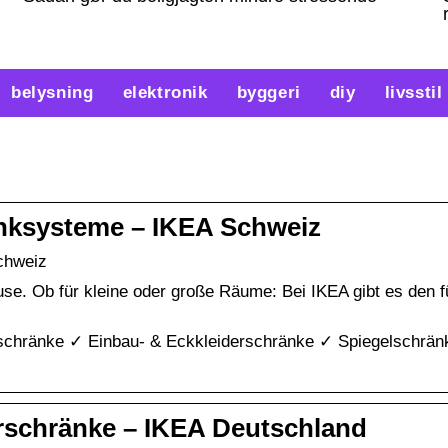
belysning
elektronik
byggeri
diy
livsstil
anksysteme – IKEA Schweiz
chweiz
use. Ob für kleine oder große Räume: Bei IKEA gibt es den f
rschränke ✓ Einbau- & Eckkleiderschränke ✓ Spiegelschrä
rschränke – IKEA Deutschland