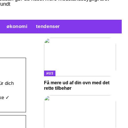
rundt
økonomi
tendenser
HUS
Få mere ud af din ovn med det
ür dich
rette tilbehør
nke ✓