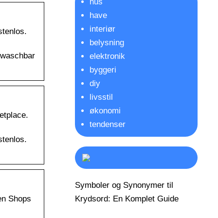
hus
have
interiør
stenlos.
belysning
bwaschbar
elektronik
byggeri
diy
livsstil
økonomi
etplace.
tendenser
stenlos.
Symboler og Synonymer til
Krydsord: En Komplet Guide
len Shops