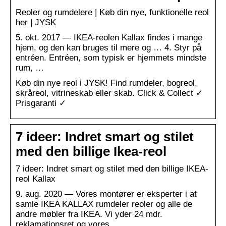
Reoler og rumdelere | Køb din nye, funktionelle reol
her | JYSK
5. okt. 2017 — IKEA-reolen Kallax findes i mange
hjem, og den kan bruges til mere og … 4. Styr på
entréen. Entréen, som typisk er hjemmets mindste
rum, …
Køb din nye reol i JYSK! Find rumdeler, bogreol,
skråreol, vitrineskab eller skab. Click & Collect ✓
Prisgaranti ✓
7 ideer: Indret smart og stilet
med den billige Ikea-reol
7 ideer: Indret smart og stilet med den billige IKEA-
reol Kallax
9. aug. 2020 — Vores montører er eksperter i at
samle IKEA KALLAX rumdeler reoler og alle de
andre møbler fra IKEA. Vi yder 24 mdr.
reklamationsret og vores …