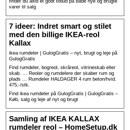
finder du altid et godt tilbud på både nye og brugte
varer til salg
7 ideer: Indret smart og stilet
med den billige IKEA-reol
Kallax
ikea rumdeler | GulogGratis – nyt, brugt og leje på
GulogGratis
Find rumdeler, bogreol, skråreol, vitrineskab eller
skab. … Reoler og rumdelere der skaber rum og
plads … Rumdeler HALDAGER 4 rum beton/hvid.
475,-/stk.
Find ikea rumdeler på GulogGratis | GulogGratis –
Køb, salg og leje af nyt og brugt
Samling af IKEA KALLAX
rumdeler reol – HomeSetup.dk