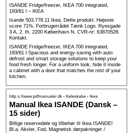
ISANDE Fridge/freezer, IKEA 700 integrated,
193/61 l – IKEA
Isande 503.778.11 Ikea. Dette produkt. Højeste
score 71%. Forbrugerrådet Tænk Logo. Ryesgade
3 A, 2. th. 2200 København N. CVR-nr: 63870528.
Kontakt.
ISANDE Fridge/freezer, IKEA 700 integrated,
193/61 l Spacious and energy-saving with auto
defrost and smart storage solutions to keep your
food fresh longer. For a uniform look, hide it inside
a cabinet with a door that matches the rest of your
kitchen.
http s://www.pdfmanualer.dk › Køleskabe › Ikea
Manual Ikea ISANDE (Dansk –
15 sider)
Billige reservedele og tilbehør til Ikea ISANDE!
Bl.a. Aksler, Fod, Magnetisk dørpakninger /